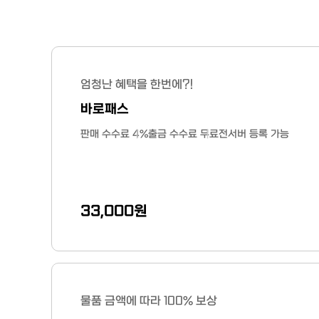
계
정
·
게
임
머
엄청난 혜택을 한번에?!
니
바로패스
·
아
판매 수수료 4%
출금 수수료 무료
전서버 등록 가능
이
템
·
상
품
권
33,000원
거
래
물품 금액에 따라 100% 보상